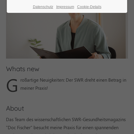
Datenschutz
Impressum
Cookie-Details
Whats new
G
roßartige Neuigkeiten: Der SWR dreht einen Betrag in
meiner Praxis!
About
Das Team des wissenschaftlichen SWR-Gesundheitsmagazins
"Doc Fischer" besucht meine Praxis für einen spannenden